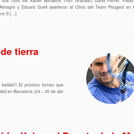
día! (foto via Xavier Bonastre Thió! Gracias!) David Ferrer, Pablo
 Almagro y Eduard Guell asistieron al Clínic del Team Peugeot en 
nc S […]
de tierra
a batida!!! El próximo torneo que
ell en Barcelona (24 – 30 de abr