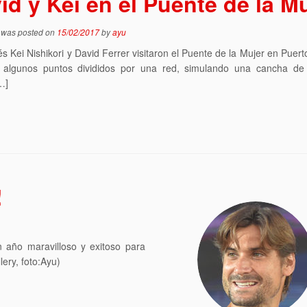
id y Kei en el Puente de la M
y was posted on
15/02/2017
by
ayu
és Kei Nishikori y David Ferrer visitaron el Puente de la Mujer en Puer
 algunos puntos divididos por una red, simulando una cancha de 
…]
!
 año maravilloso y exitoso para
lery, foto:Ayu)