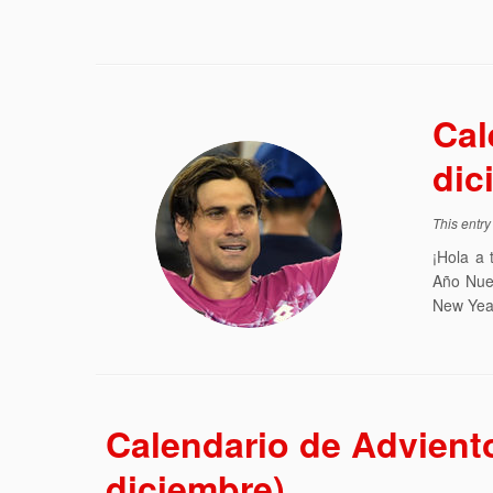
Cal
dic
This entr
¡Hola a 
Año Nue
New Year
Calendario de Advient
diciembre)