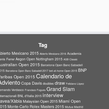
Tag
bierto Mexicano 2015
Academia
Abierto Mexicano 2016
Aegon Open Nottingham 2015
enis Ferrer
ASB Classic
ustralian Open 2015
Barcelona Open Banc Sabadell
BNP
015
Barcelona Open Banc Sabadell 2017
bet-at-home Open 2015
Calendario de
aribas Open 2015
Adviento
draw
Copa Davis
doubles
Feliciano Lòpez
Grand Slam
ernando Verdasco
Francisco Fogues
interview
nternazionali BNL d'Italia 2015
avea/Xàbia
Miami Open
Malaysian Open 2015
015
Monte-Carlo Rolex Masters 2015
Mutua Madrid