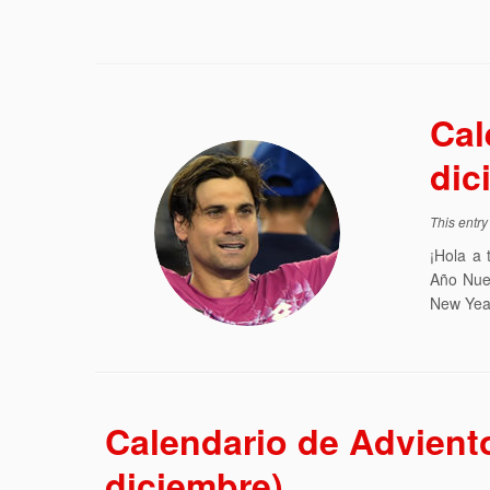
Cal
dic
This entr
¡Hola a 
Año Nue
New Year
Calendario de Advient
diciembre)