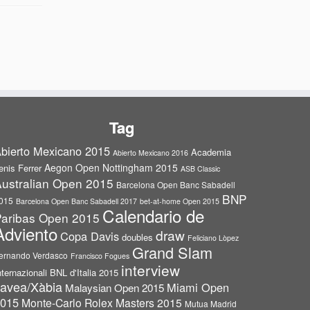
Tag
bierto Mexicano 2015
Academia
Abierto Mexicano 2016
Aegon Open Nottingham 2015
enis Ferrer
ASB Classic
ustralian Open 2015
Barcelona Open Banc Sabadell
BNP
015
Barcelona Open Banc Sabadell 2017
bet-at-home Open 2015
Calendario de
aribas Open 2015
Adviento
draw
Copa Davis
doubles
Feliciano Lòpez
Grand Slam
ernando Verdasco
Francisco Fogues
interview
nternazionali BNL d'Italia 2015
avea/Xàbia
Miami Open
Malaysian Open 2015
015
Monte-Carlo Rolex Masters 2015
Mutua Madrid