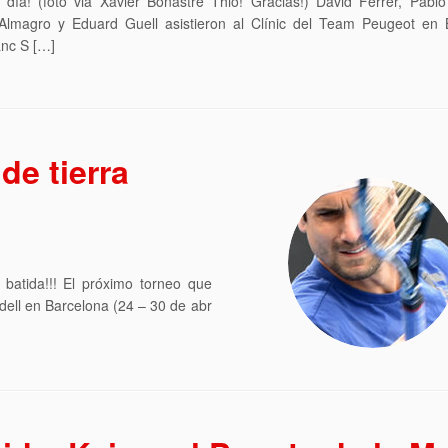
día! (foto via Xavier Bonastre Thió! Gracias!) David Ferrer, Pablo
 Almagro y Eduard Guell asistieron al Clínic del Team Peugeot en 
nc S […]
de tierra
a batida!!! El próximo torneo que
ell en Barcelona (24 – 30 de abr