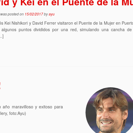
id y Kei en el Puente de la M
y was posted on
15/02/2017
by
ayu
és Kei Nishikori y David Ferrer visitaron el Puente de la Mujer en Puer
 algunos puntos divididos por una red, simulando una cancha de 
…]
!
 año maravilloso y exitoso para
lery, foto:Ayu)