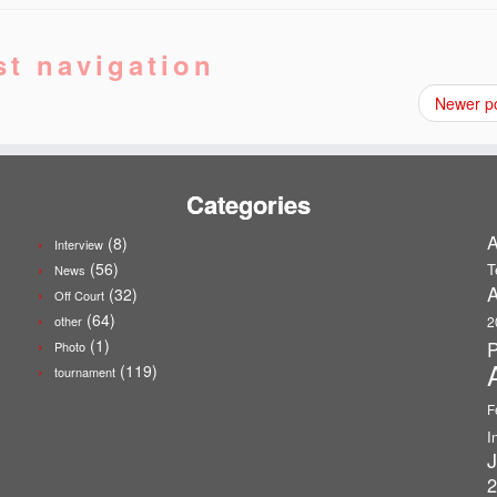
st navigation
Newer p
Categories
A
(8)
Interview
(56)
T
News
A
(32)
Off Court
(64)
other
2
(1)
P
Photo
(119)
tournament
F
I
J
2