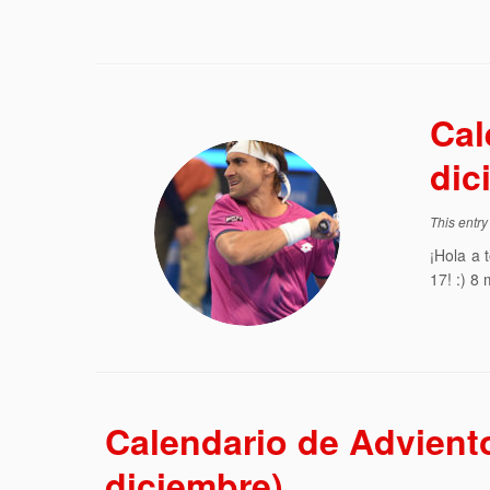
Cal
dic
This entr
¡Hola a 
17! :) 8
Calendario de Advient
diciembre)