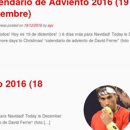
endario de Adviento 2016 (19
iembre)
y was posted on
19/12/2016
by
ayu
todos! Hoy es 19 de diciembre! :) 6 días más para Navidad! Today i
 more days to Christmas! “calendario de adviento de David Ferrer” (foto
o 2016 (18
 para Navidad! Today is December
o de David Ferrer” (foto […]