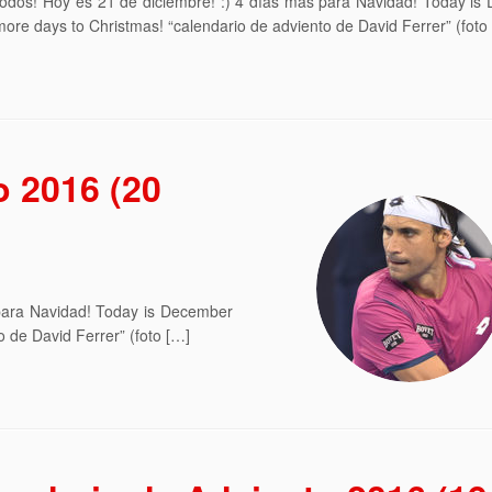
todos! Hoy es 21 de diciembre! :) 4 días más para Navidad! Today i
 more days to Christmas! “calendario de adviento de David Ferrer” (foto
o 2016 (20
 para Navidad! Today is December
o de David Ferrer” (foto […]