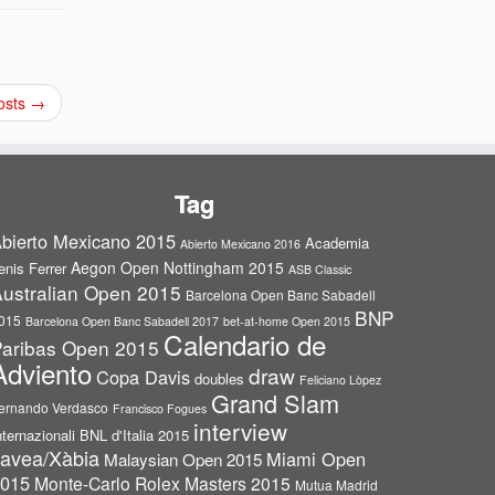
osts
→
Tag
bierto Mexicano 2015
Academia
Abierto Mexicano 2016
Aegon Open Nottingham 2015
enis Ferrer
ASB Classic
ustralian Open 2015
Barcelona Open Banc Sabadell
BNP
015
Barcelona Open Banc Sabadell 2017
bet-at-home Open 2015
Calendario de
aribas Open 2015
Adviento
draw
Copa Davis
doubles
Feliciano Lòpez
Grand Slam
ernando Verdasco
Francisco Fogues
interview
nternazionali BNL d'Italia 2015
avea/Xàbia
Miami Open
Malaysian Open 2015
015
Monte-Carlo Rolex Masters 2015
Mutua Madrid